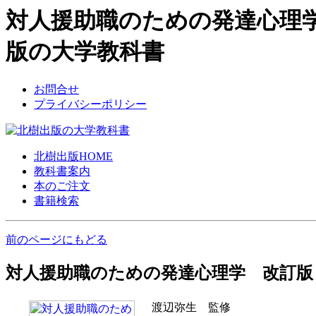
対人援助職のための発達心理学 
版の大学教科書
お問合せ
プライバシーポリシー
北樹出版HOME
教科書案内
本のご注文
書籍検索
前のページにもどる
対人援助職のための発達心理学 改訂版
渡辺弥生 監修