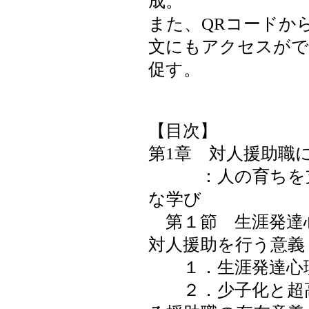
成。
また、QRコードか
文にもアクセスがで
促す。
【目次】
第1章 対人援助職
：人の育ちを支
な学び
第１節 生涯発達
対人援助を行う意義
１．生涯発達心
２．少子化と超高