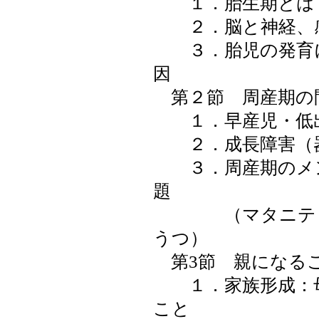
１．胎生期とは
２．脳と神経、感
３．胎児の発育に
因
第２節 周産期の
１．早産児・低
２．成長障害（器
３．周産期のメン
題
（マタニティ・
うつ）
第3節 親になる
１．家族形成：母
こと